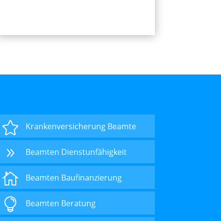

Krankenversicherung Beamte
9
Beamten Dienstunfähigkeit

Beamten Baufinanzierung

Beamten Beratung