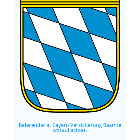
Referendariat Bayern Versicherung Beamte
worauf achten