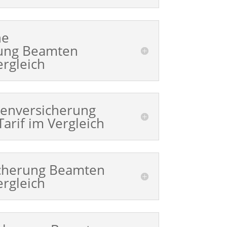
ne
rung Beamten
ergleich
enversicherung
arif im Vergleich
cherung Beamten
ergleich