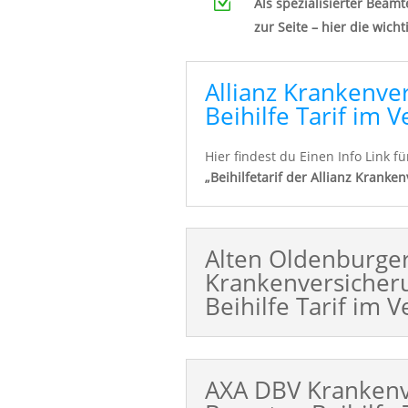
Z
Als spezialisierter Beamt
zur Seite – hier die wich
Allianz Krankenv
Beihilfe Tarif im V
Hier findest du Einen Info Link 
„Beihilfetarif der Allianz Kranke
Alten Oldenburge
Krankenversiche
Beihilfe Tarif im V
AXA DBV Krankenv