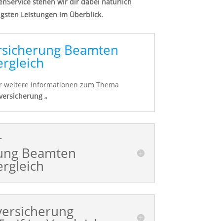
enService stehen wir dir dabei natürlich
tigsten Leistungen im Überblick.
ersicherung Beamten
ergleich
für weitere Informationen zum Thema
nversicherung „
r
rung Beamten
ergleich
ersicherung