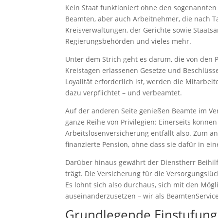
Kein Staat funktioniert ohne den sogenannten 
Beamten, aber auch Arbeitnehmer, die nach Ta
Kreisverwaltungen, der Gerichte sowie Staats
Regierungsbehörden und vieles mehr.
Unter dem Strich geht es darum, die von den
Kreistagen erlassenen Gesetze und Beschlüsse 
Loyalität erforderlich ist, werden die Mitarbe
dazu verpflichtet – und verbeamtet.
Auf der anderen Seite genießen Beamte im Verg
ganze Reihe von Privilegien: Einerseits könne
Arbeitslosenversicherung entfällt also. Zum a
finanzierte Pension, ohne dass sie dafür in e
Darüber hinaus gewährt der Dienstherr Beihilf
trägt. Die Versicherung für die Versorgungsl
Es lohnt sich also durchaus, sich mit den Mögl
auseinanderzusetzen – wir als BeamtenService
Grundlegende Einstufung