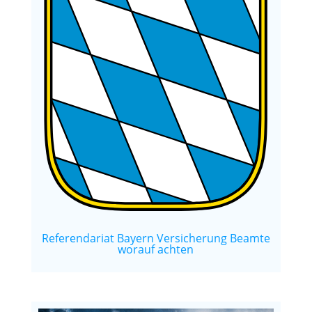
Referendariat Bayern Versicherung Beamte
worauf achten