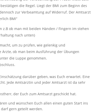
 bestätigen die Regel. Liegt der BMI zum Beginn des
 dennoch zur Verbeamtung auf Widerruf. Der Amtsarzt
rlich BMI“
 z.B ob man mit beiden Händen / Fingern im stehen
rhaltung nach unten)
acht, um zu prüfen, wie gelenkig und
ie Ärzte, ob man beim Ausführung der Übungen
 unter die Luppe genommen.
bschluss.
 Einschätzung darüber geben, was Euch erwartet. Eine
icht. Jede Amtsärztin und jeder Amtsarzt ist da sehr
nstherr, der Euch zum Amtsarzt geschickt hat.
lären und wünschen Euch allen einen guten Start ins
 darf gern geteilt werden.