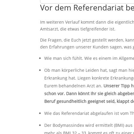
Vor dem Referendariat be
Im weiteren Verlauf kommt dann die eigentlic
Amtsarzt, die etwas tiefgreifender ist.
Die Fragen, die Euch jetzt gestellt werden, 
den Erfahrungen unserer Kunden sagen, was g
Wie man sich fühlt. Wie es einem im Allgem
Ob man körperliche Leiden hat, sagt man h
Erkrankung hat. Liegen konkrete Erkrankunge
Eurem behandelnen Arzt an.
Unserer Tipp h
schon vor. Dann könnt Ihr sie gleich abgebe
Beruf gesundheitlich geeignet seid, klappt d
Wie das Referendariat abgelaufen ist vom T
Der Bodymassindex wird ermittelt (BMI) au
mehr als BMI 32 – 33, kommt es oft zu eine